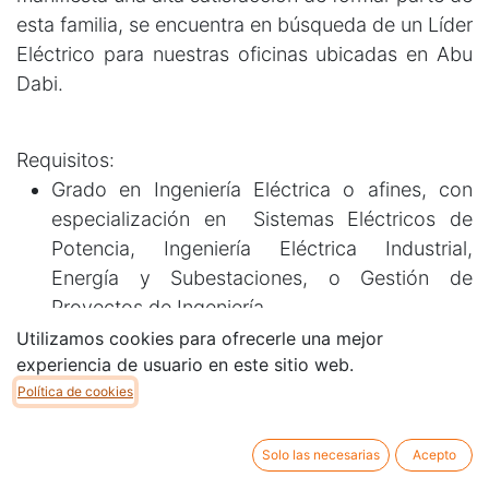
esta familia, se encuentra en búsqueda de un Líder
Eléctrico para nuestras oficinas ubicadas en Abu
Dabi.
Requisitos:
Grado en Ingeniería Eléctrica o afines, con
especialización en Sistemas Eléctricos de
Potencia, Ingeniería Eléctrica Industrial,
Energía y Subestaciones, o Gestión de
Proyectos de Ingeniería.
Mínimo 15 años de experiencia en proyectos
Utilizamos cookies para ofrecerle una mejor
experiencia de usuario en este sitio web.
EPC de Oil & Gas o petroquímica.
Política de cookies
Experiencia comprobada como Ingeniero
Senior y/o Líder Eléctrico en proyectos
industriales complejos.
Solo las necesarias
Acepto
Participación en al menos un proyecto EPC