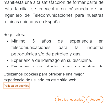
manifiesta una alta satisfacción de formar parte de
esta familia, se encuentra en búsqueda de un
Ingeniero de Telecomunicaciones para nuestras
oficinas ubicadas en España.
Requisitos:
Mínimo 5 años de experiencia en
telecomunicaciones para la industria
petroquímica y/o de petróleo y gas.
Experiencia de liderazgo en su disciplina.
Experiencia en ofertas para proyectos de
suma global.
Utilizamos cookies para ofrecerle una mejor
Experiencia en redes y herramientas de
experiencia de usuario en este sitio web.
comunicación.
Política de cookies
Inglés +B2 o superior.
Solo las necesarias
Acepto
Ubicación