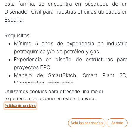
esta familia, se encuentra en búsqueda de un
Diseñador Civil para nuestras oficinas ubicadas en
España.
Requisitos:
Mínimo 5 años de experiencia en industria
petroquímica y/o de petróleo y gas.
Experiencia en diseño de estructuras para
proyectos EPC.
Manejo de SmartSktch, Smart Plant 3D,
Microstation, entre otros.
Inglés +B1.
Utilizamos cookies para ofrecerle una mejor
experiencia de usuario en este sitio web.
Política de cookies
Ubicación:
100% presencial en España.
Solo las necesarias
Acepto
SmartSketch