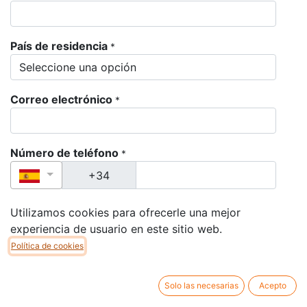
País de residencia
*
Correo electrónico
*
Número de teléfono
*
Número de su pasaporte
*
Utilizamos cookies para ofrecerle una mejor
experiencia de usuario en este sitio web.
Política de cookies
Fecha de vencimiento de su pasaporte
*
Solo las necesarias
Acepto