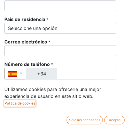
País de residencia
*
Correo electrónico
*
Número de teléfono
*
Número de su pasaporte
*
Utilizamos cookies para ofrecerle una mejor
experiencia de usuario en este sitio web.
Política de cookies
Fecha de vencimiento de su pasaporte
*
Solo las necesarias
Acepto